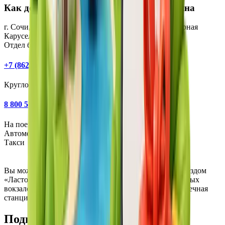
Как добраться до Курорта Красная поляна
г. Сочи, Курорт Красная Поляна, Поляна 540, ул. Горная
Карусель, 5
Отдел бронирования:
+7 (862) 245-50-50
Круглосуточная поддержка:
8 800 550 20 20
На поезде
Автомобиль
Такси
Вы можете воспользоваться современным электропоездом
«Ласточка», который отправляется от железнодорожных
вокзалов Сочи и Адлер, а также аэропорта Сочи. Конечная
станция — Эстосадок или Роза Хутор.
Подпишитесь на новости курорта