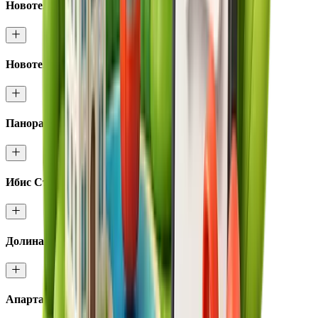
Новотель Резорт и спа Красная Поляна
Новотель Фит
Панорама by Mercure Красная Поляна
Ибис Стайлс Красная Поляна
Долина 960
Апартаменты Курорта Красная Поляна