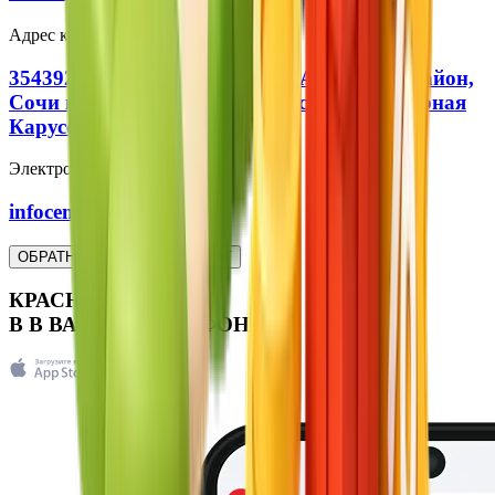
Адрес курорта:
354392, Краснодарский край, Адлерский район,
Сочи городской округ, с. Эстосадок, ул. Горная
Карусель, 5
Электронная почта:
infocenter@kpresort.ru
ОБРАТНАЯ СВЯЗЬ
ВОЗВРАТ
КРАСНАЯ ПОЛЯНА
В
В
ВАШЕМ ТЕЛЕФОНЕ