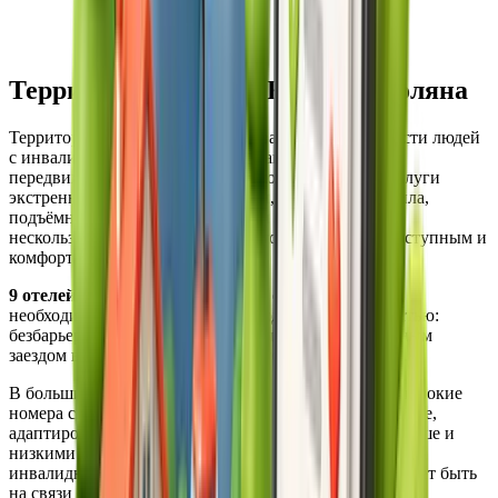
Территория Курорта Красная Поляна
Территория полностью адаптирована под потребности людей
с инвалидностью. Возможность самостоятельного
передвижения, специальные парковочные места, услуги
экстренной медицинской помощи, безопасные перила,
подъёмные платформы и пандусы со специальным
нескользящим покрытием – всё это делает отдых доступным и
комфортным для каждого гостя.
9 отелей
и
апартаменты
курорта оснащены всеми
необходимыми удобствами для людей с инвалидностью:
безбарьерной входной группой с пандусом, свободным
заездом в рестораны и кафе, просторными лифтами.
В большинстве отелей оборудованы специальные широкие
номера с кнопками вызова помощи в ванной и спальне,
адаптированным санузлом с откидным сиденьем в душе и
низкими раковинами. По запросу предоставляются
инвалидные кресла. Чат с онлайн-консьержем помогает быть
на связи с персоналом отелей в любое время.