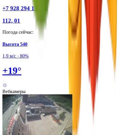
+7 928 294 17 12
112, 01
Погода сейчас
:
Высота
540
1,9 м/с
·
80%
2
+
19
°
Вебкамеры