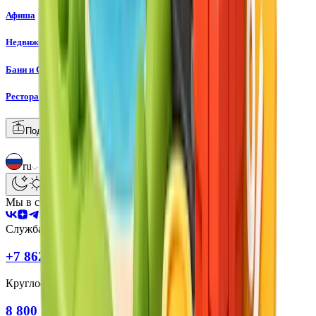
Афиша
Недвижимость
Бани и СПА
Рестораны
Подъемники
Камеры
+
19
°C
ru
Мы в соцсетях:
Служба бронирования:
+7 862 245 50 50
Круглосуточная поддержка:
8 800 550 20 20