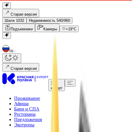
Старая версия
Шале 1032
Недвижимость 540/960
Подъемники
Камеры
+
19
°C
ru
Старая версия
курорт
Проживание
Афиша
Бани и СПА
Рестораны
Предложения
Экотропы