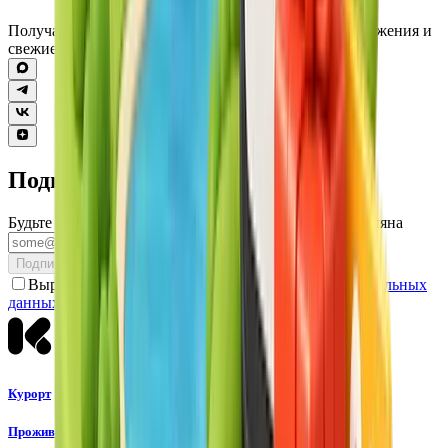
Получайте актуальные события, специальные предложения и
свежие обновления в привычные мессенджеры
Подпишитесь на рассылку
Будьте в курсе акций и событий Курорта Красная Поляна
Подписаться
Выражаю согласие с
условиями обработки Персональных
данных
и Программы лояльности
Курорт
Проживание