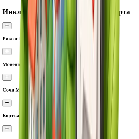
Инклюзивная среда в отелях курорта
Риксос Красная Поляна Сочи
Мовенпик Красная Поляна
Сочи Марриотт Красная Поляна
Кортъярд Марриотт Сочи Красная Поляна