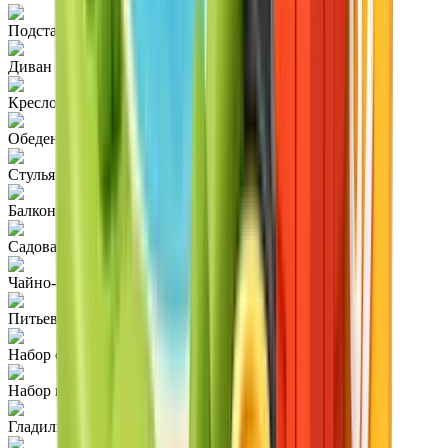
Подставка под телевизор с местом для хранения
Диван
Кресло
Обеденный стол
Стулья
Балкон
Садовая мебель
Чайно-кофейный сервиз
Питьевая вода
Набор столовых приборов
Набор кухонных принадлежностей
Гладильная доска