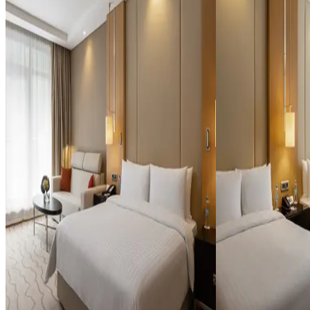
двуспальной кроватью размера king size,
кроватями и мягкой
пространством для работы, мягкой
отдыха. Гостей оте
гостиной зоной для отдыха и балконом.
постельное бельё и
Гостей отеля порадует премиальное
принадлежности из
постельное бельё и косметические
Фотографии данной
принадлежности известных марок.
ознакомительный ха
Фотографии данной категории носят
площадь и вид балк
ознакомительный характер, планировка,
представленного на
площадь и вид балкона могут отличаться от
2 раздельные крова
представленного на фото, в зависимости от
конкретного номера.
До 3 человек
1 двуспальная кровать
Площадь 32 м²
До 3 человек
От
Площадь 32 м²
24 000 ₽
От
24 000 ₽