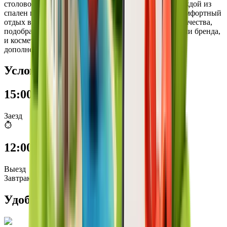
столовой зоной, уютной гостиной для отдыха. В каждой из
спален предусмотено рабочее место. Гостей ждёт комфортный
отдых в номере, а постельное бельё премиального качества,
подобранное в соответствии с высокими стандартами бренда,
и косметика известных марок станут прекрасным
дополнением.
Условия проживания
15:00
Заезд
12:00
Выезд
Завтрак с 07:00 до 11:30
Удобства номера