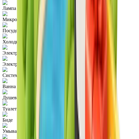
Лампа для чтения
Микроволновая печь
Посудомоечная машина
Холодильник
Электронные замки
Электронный сейф
Система безопасности
Ванна
Душевая кабина
Туалет
Биде
Умывальник