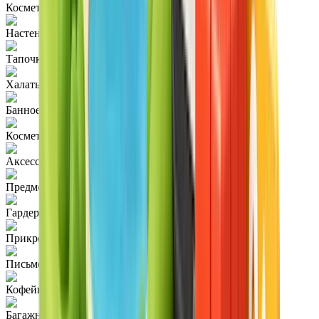
Косметическое зеркало
Настенное зеркало
Тапочки
Халаты
Банное полотенце
Косметика
Аксессуары для ванной
Предметы гигиены
Гардероб
Прикроватная тумбочка
Письменный стол
Кофейный столик
Багажная полка