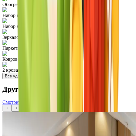
Обогрев
Набор канцелярских товаров
Набор для ухода за одеждой и обувью
Зеркало в полный рост
Паркетные полы
Ковровое покрытие
2 кровати King size
Все удобства
Другие номера в отеле
Смотреть все
Делюкс с одной двуспальной кроватью
Делюкс с двумя р
Элегантный однокомнатный номер с одной
Уютный номер с дв