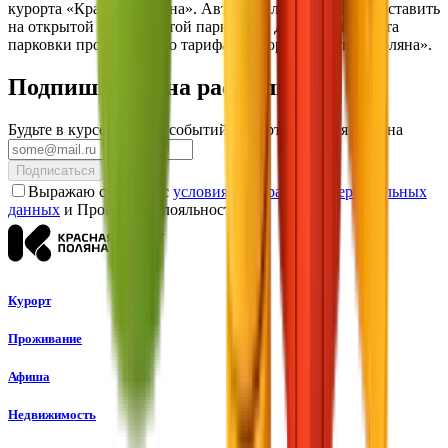
курорта «Красная Поляна». Автомобиль можно будет оставить
на открытой или закрытой парковках. Для гостей оплата
парковки происходит по тарифам курорта «Красная Поляна».
Подпишитесь на рассылку
Будьте в курсе акций и событий Курорта Красная Поляна
Подписаться
Выражаю согласие с
условиями обработки Персональных
данных
и Программы лояльности
Курорт
Проживание
Афиша
Недвижимость