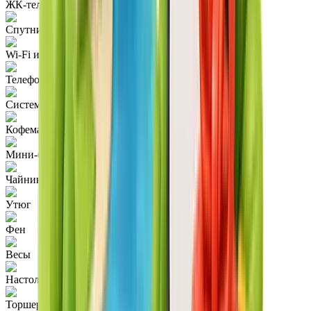
ЖК-телевизор
Спутниковое телевидение
Wi-Fi и проводной Интернет
Телефон
Система кондиционирования воздуха
Кофемашина
Мини-бар
Чайник
Утюг
Фен
Весы
Настольная лампа
Торшер