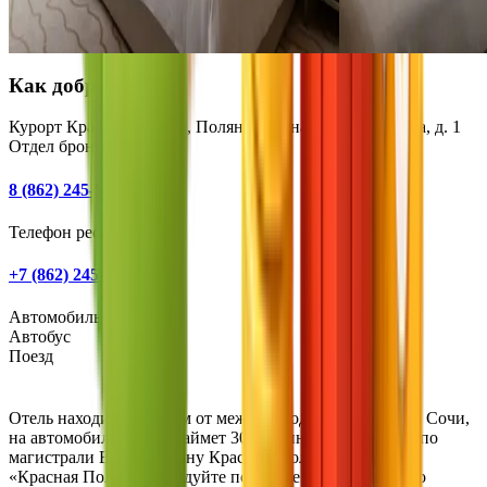
Как добраться
Курорт Красная Поляна, Поляна 540, наб. Времена года, д. 1
Отдел бронирования
8 (862) 245-50-50
Телефон ресепшен
+7 (862) 245-53-50
Автомобиль
Автобус
Поезд
Отель находится в 45 км от международного аэропорта Сочи,
на автомобиле дорога займет 30-40 минут. Двигайтесь по
магистрали Е97 в сторону Красной Поляны и курорта
«Красная Поляна». Следуйте по трассе 42 километра до