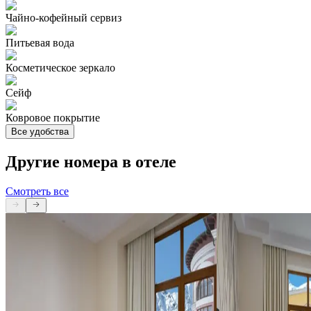
Чайно-кофейный сервиз
Питьевая вода
Косметическое зеркало
Сейф
Ковровое покрытие
Все удобства
Другие номера в отеле
Смотреть все
Стандарт с одной большой кроватью
Стандарт с двумя
кроватями
Комфортный номер с продуманной
планировкой и современным оснащением.
Уютный номер с п
Номер располагает двуспальной кроватью
планировкой, в кот
размера king size.
комфортного отдых