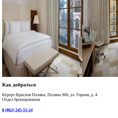
1 двуспальная кровать
двумя односпальны
Фотографии данной
ознакомительный ха
До 2 человек
площадь и комплек
отличаться от пред
Площадь 28-33 м²
зависимости от кон
Узнать стоимость
2 раздельные крова
До 2 человек
Площадь 28-33 м²
От
8 700 ₽
Как добраться
Курорт Красная Поляна, Поляна 960, ул. Горная, д. 4
Отдел бронирования
8 (862) 245-55-24