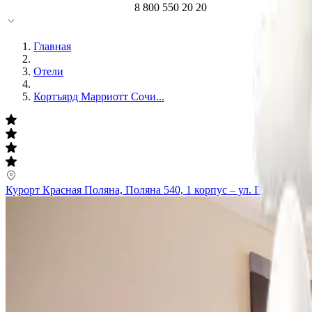
8 800 550 20 20
Главная
Отели
Кортъярд Марриотт Сочи...
Курорт Красная Поляна, Поляна 540, 1 корпус – ул. Горная карус