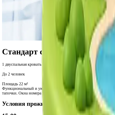
Стандарт с одной двуспально
1 двуспальная кровать
До 2 человек
Площадь 22 м²
Функциональный и уютный номер с одной большой двуспальной 
тапочки. Окна номера выходят на канатную дорогу или внутре
Условия проживания