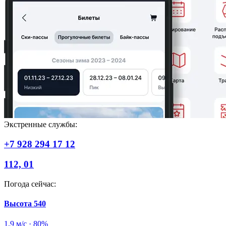
Экстренные службы:
+7 928 294 17 12
112, 01
Погода сейчас
:
Высота
540
1,9 м/с
·
80%
2